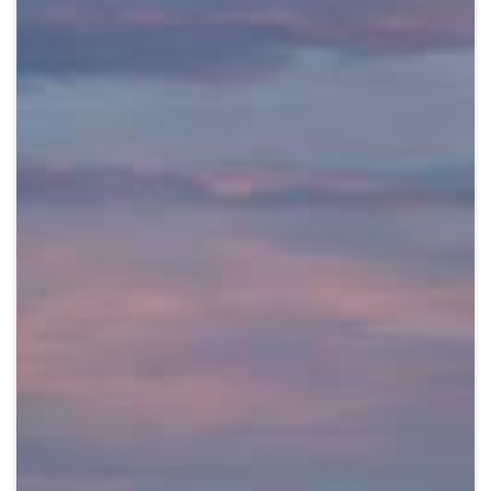
Crypto
Sustainability
Digital payments
BROKERI
TERMENUL ZILEI