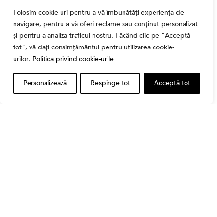
Folosim cookie-uri pentru a vă îmbunătăți experiența de
navigare, pentru a vă oferi reclame sau conținut personalizat
și pentru a analiza traficul nostru. Făcând clic pe "Acceptă
tot", vă dați consimțământul pentru utilizarea cookie-
Banii tăi
urilor.
Politica privind cookie-urile
Când vinzi o acțiune din portofoliu: Cele 7 motive
întemeiate și 4 capcane emoționale (ghid 2026)
Personalizează
Respinge tot
Acceptă tot