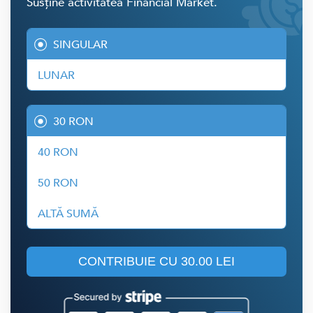
Susține activitatea Financial Market.
SINGULAR
LUNAR
30 RON
40 RON
50 RON
ALTĂ SUMĂ
CONTRIBUIE CU
30.00 LEI