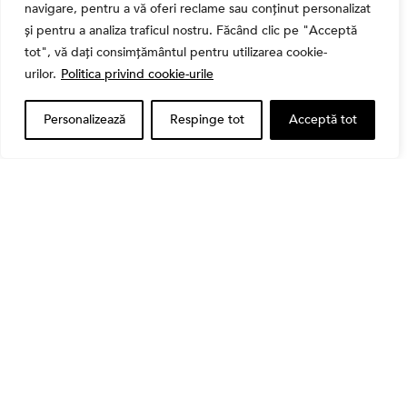
navigare, pentru a vă oferi reclame sau conținut personalizat
și pentru a analiza traficul nostru. Făcând clic pe "Acceptă
tot", vă dați consimțământul pentru utilizarea cookie-
urilor.
Politica privind cookie-urile
Personalizează
Respinge tot
Acceptă tot
,
Banii tăi
Educatie financiara
Ghidul complet al taxelor pe investiții în România
(2026): Dividende, câștig de capital, dobânzi și
CASS