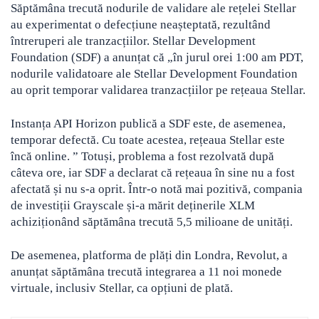
Săptămâna trecută nodurile de validare ale rețelei Stellar
au experimentat o defecțiune neașteptată, rezultând
întreruperi ale tranzacțiilor. Stellar Development
Foundation (SDF) a anunțat că „în jurul orei 1:00 am PDT,
nodurile validatoare ale Stellar Development Foundation
au oprit temporar validarea tranzacțiilor pe rețeaua Stellar.
Instanța API Horizon publică a SDF este, de asemenea,
temporar defectă. Cu toate acestea, rețeaua Stellar este
încă online. ” Totuși, problema a fost rezolvată după
câteva ore, iar SDF a declarat că rețeaua în sine nu a fost
afectată și nu s-a oprit. Într-o notă mai pozitivă, compania
de investiții Grayscale și-a mărit deținerile XLM
achiziționând săptămâna trecută 5,5 milioane de unități.
De asemenea, platforma de plăți din Londra, Revolut, a
anunțat săptămâna trecută integrarea a 11 noi monede
virtuale, inclusiv Stellar, ca opțiuni de plată.