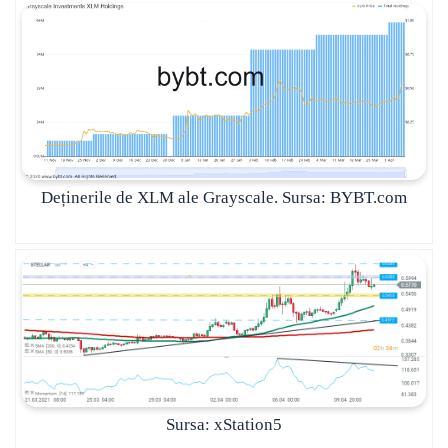
Deținerile de XLM ale Grayscale. Sursa: BYBT.com
Sursa: xStation5