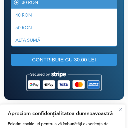
30 RON
40 RON
50 RON
ALTĂ SUMĂ
CONTRIBUIE CU
30.00 LEI
Cele Mai Citite Știri
Apreciem confidențialitatea dumneavoastră
Folosim cookie-uri pentru a vă îmbunătăți experiența de