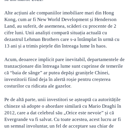
Alte acțiuni ale companiilor imobiliare mari din Hong
Kong, cum ar fi New World Development și Henderson
Land, au suferit, de asemenea, scăderi cu procente de 2
cifre luni. Unii analiști compară situația actuală cu
dezastrul Lehman Brothers care s-a întâmplat în urmă cu
13 ani și a trimis piețele din întreaga lume în haos.
Acum, deoarece implicit pare inevitabil, departamentele de
tranzacționare din întreaga lume sunt cuprinse de temerile
că “baia de sânge” ar putea depăși granițele Chinei,
investitorii fiind deja în alertă roșie pentru creșterea
costurilor cu ridicata ale gazelor.
Pe de altă parte, unii investitori se așteaptă ca autoritățile
chineze să adopte o abordare similară cu Mario Draghi în
2012, care a dat celebrul său „Orice este nevoie” și că
Evergrande va fi salvat. Cu toate acestea, acest lucru ar fi
un semnal involuntar, un fel de acceptare sau chiar de