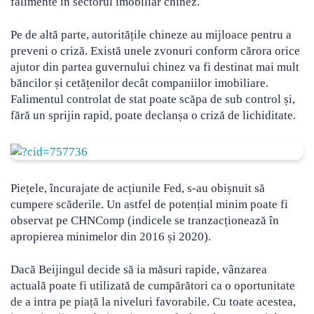
falimente în sectorul imobiliar chinez.
Pe de altă parte, autoritățile chineze au mijloace pentru a
preveni o criză. Există unele zvonuri conform cărora orice
ajutor din partea guvernului chinez va fi destinat mai mult
băncilor și cetățenilor decât companiilor imobiliare.
Falimentul controlat de stat poate scăpa de sub control și,
fără un sprijin rapid, poate declanșa o criză de lichiditate.
Piețele, încurajate de acțiunile Fed, s-au obișnuit să
cumpere scăderile. Un astfel de potențial minim poate fi
observat pe CHNComp (indicele se tranzacționează în
apropierea minimelor din 2016 și 2020).
Dacă Beijingul decide să ia măsuri rapide, vânzarea
actuală poate fi utilizată de cumpărători ca o oportunitate
de a intra pe piață la niveluri favorabile. Cu toate acestea,