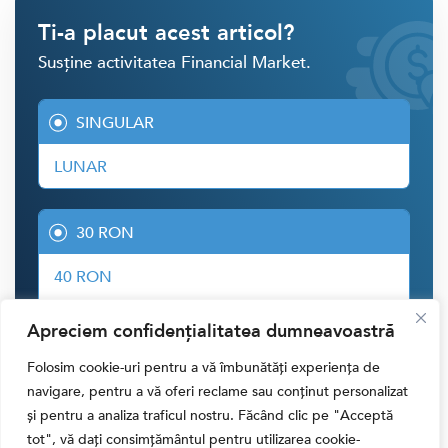
Ti-a placut acest articol?
Susține activitatea Financial Market.
SINGULAR
LUNAR
30 RON
40 RON
50 RON
Apreciem confidențialitatea dumneavoastră
ALTĂ SUMĂ
Folosim cookie-uri pentru a vă îmbunătăți experiența de
navigare, pentru a vă oferi reclame sau conținut personalizat
și pentru a analiza traficul nostru. Făcând clic pe "Acceptă
CONTRIBUIE CU
30.00 LEI
tot", vă dați consimțământul pentru utilizarea cookie-