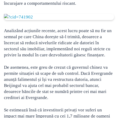
încurajare a comportamentului riscant.
Analizând acțiunile recente, acest lucru poate să nu fie un
semnal pe care China dorește să-l trimită, deoarece a
încercat să reducă nivelurile ridicate ale datoriei în
sectorul său imobiliar, implementând noi reguli stricte cu
privire la modul în care dezvoltatorii găsesc finanțare.
De asemenea, este greu de crezut că guvernul chinez va
permite situației să scape de sub control. Dacă Evergrande
anunță falimentul și își va restructura datoria, atunci
Beijingul va ajuta cel mai probabil sectorul bancar,
deoarece băncile de stat se numără printre cei mai mari
creditori ai Evergrande.
Se estimează însă că investitorii privați vor suferi un
impact mai mare împreună cu cei 1,7 milioane de oameni