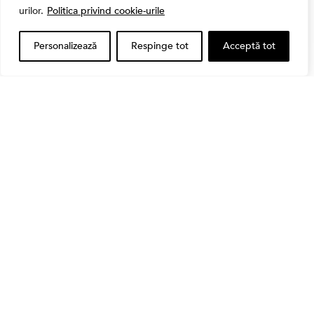
urilor.
Politica privind cookie-urile
Personalizează
Respinge tot
Acceptă tot
Cele Mai Citite Știri
,
Banii tăi
Educatie financiara