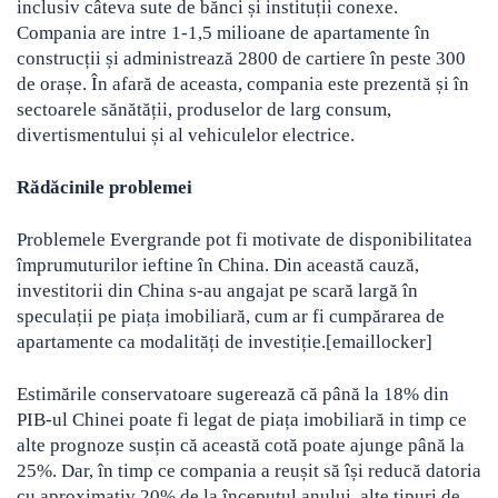
inclusiv câteva sute de bănci și instituții conexe.
Compania are intre 1-1,5 milioane de apartamente în
construcții și administrează 2800 de cartiere în peste 300
de orașe. În afară de aceasta, compania este prezentă și în
sectoarele sănătății, produselor de larg consum,
divertismentului și al vehiculelor electrice.
Rădăcinile problemei
Problemele Evergrande pot fi motivate de disponibilitatea
împrumuturilor ieftine în China. Din această cauză,
investitorii din China s-au angajat pe scară largă în
speculații pe piața imobiliară, cum ar fi cumpărarea de
apartamente ca modalități de investiție.[emaillocker]
Estimările conservatoare sugerează că până la 18% din
PIB-ul Chinei poate fi legat de piața imobiliară in timp ce
alte prognoze susțin că această cotă poate ajunge până la
25%. Dar, în timp ce compania a reușit să își reducă datoria
cu aproximativ 20% de la începutul anului, alte tipuri de