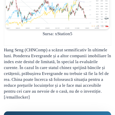
Sursa: xStation5
Hang Seng (CHNComp) a scăzut semnificativ în ultimele
luni. Ponderea Evergrande și a altor companii imobiliare în
index este destul de limitată, în special la evaluările
curente. În cazul în care statul chinez sprijină băncile și
cetățenii, prăbușirea Evergrande nu trebuie să fie la fel de
rea. China poate încerca să folosească situația pentru a
reduce prețurile locuințelor și a le face mai accesibile
pentru cei care au nevoie de o casă, nu de o investiție.
[/emaillocker]