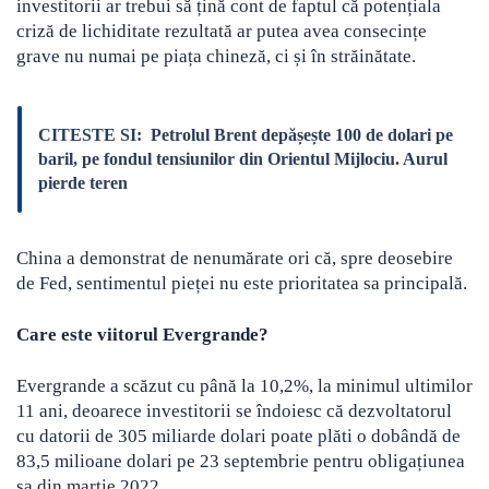
investitorii ar trebui să țină cont de faptul că potențiala
criză de lichiditate rezultată ar putea avea consecințe
grave nu numai pe piața chineză, ci și în străinătate.
CITESTE SI:
Petrolul Brent depășește 100 de dolari pe
baril, pe fondul tensiunilor din Orientul Mijlociu. Aurul
pierde teren
China a demonstrat de nenumărate ori că, spre deosebire
de Fed, sentimentul pieței nu este prioritatea sa principală.
Care este viitorul Evergrande?
Evergrande a scăzut cu până la 10,2%, la minimul ultimilor
11 ani, deoarece investitorii se îndoiesc că dezvoltatorul
cu datorii de 305 miliarde dolari poate plăti o dobândă de
83,5 milioane dolari pe 23 septembrie pentru obligațiunea
sa din martie 2022.