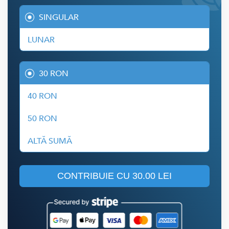
SINGULAR
LUNAR
30 RON
40 RON
50 RON
ALTĂ SUMĂ
CONTRIBUIE CU
30.00 LEI