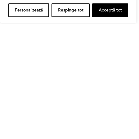
Personalizează
Respinge tot
Acceptă tot
Banii tăi
Când vinzi o acțiune din portofoliu: Cele 7 motive
întemeiate și 4 capcane emoționale (ghid 2026)