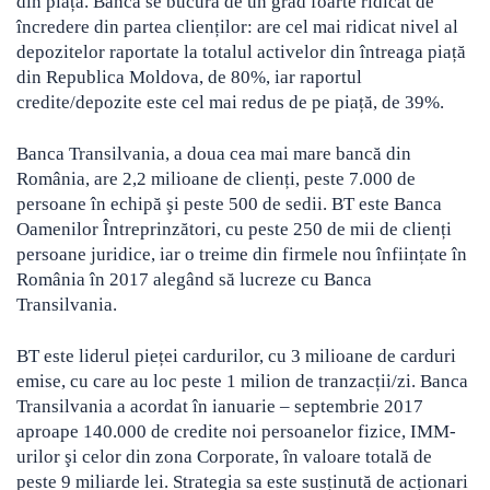
din piață. Banca se bucură de un grad foarte ridicat de
încredere din partea clienților: are cel mai ridicat nivel al
depozitelor raportate la totalul activelor din întreaga piață
din Republica Moldova, de 80%, iar raportul
credite/depozite este cel mai redus de pe piață, de 39%.
Banca Transilvania, a doua cea mai mare bancă din
România, are 2,2 milioane de clienți, peste 7.000 de
persoane în echipă şi peste 500 de sedii. BT este Banca
Oamenilor Întreprinzători, cu peste 250 de mii de clienți
persoane juridice, iar o treime din firmele nou înființate în
România în 2017 alegând să lucreze cu Banca
Transilvania.
BT este liderul pieței cardurilor, cu 3 milioane de carduri
emise, cu care au loc peste 1 milion de tranzacții/zi. Banca
Transilvania a acordat în ianuarie – septembrie 2017
aproape 140.000 de credite noi persoanelor fizice, IMM-
urilor şi celor din zona Corporate, în valoare totală de
peste 9 miliarde lei. Strategia sa este susținută de acționari