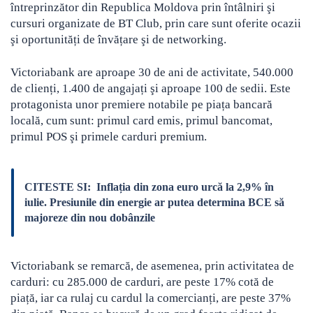
întreprinzător din Republica Moldova prin întâlniri şi
cursuri organizate de BT Club, prin care sunt oferite ocazii
şi oportunități de învățare şi de networking.
Victoriabank are aproape 30 de ani de activitate, 540.000
de clienți, 1.400 de angajați şi aproape 100 de sedii. Este
protagonista unor premiere notabile pe piața bancară
locală, cum sunt: primul card emis, primul bancomat,
primul POS şi primele carduri premium.
CITESTE SI:
Inflația din zona euro urcă la 2,9% în
iulie. Presiunile din energie ar putea determina BCE să
majoreze din nou dobânzile
Victoriabank se remarcă, de asemenea, prin activitatea de
carduri: cu 285.000 de carduri, are peste 17% cotă de
piață, iar ca rulaj cu cardul la comercianți, are peste 37%