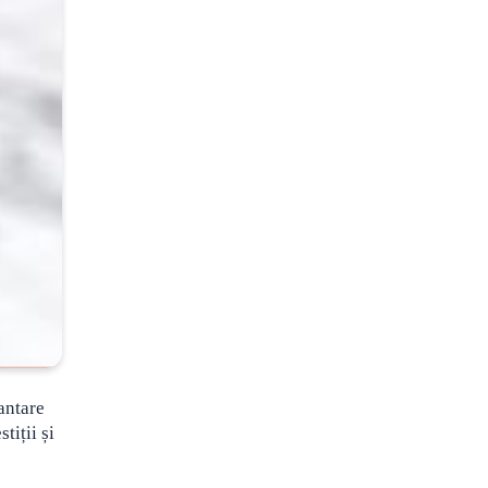
antare
tiții și