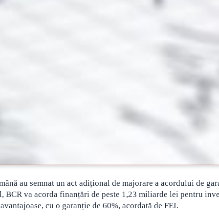
mână au semnat un act adițional de majorare a acordului de gar
l, BCR va acorda finanțări de peste 1,23 miliarde lei pentru inves
i avantajoase, cu o garanție de 60%, acordată de FEI.