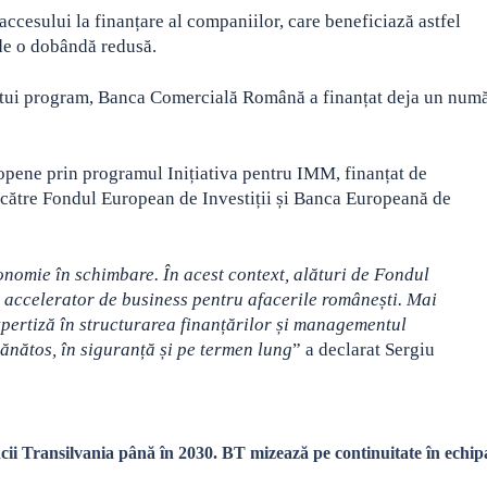
ccesului la finanțare al companiilor, care beneficiază astfel
 de o dobândă redusă.
estui program, Banca Comercială Română a finanțat deja un num
opene prin programul Inițiativa pentru IMM, finanțat de
către Fondul European de Investiții și Banca Europeană de
conomie în schimbare. În acest context, alături de Fondul
 accelerator de business pentru afacerile românești. Mai
xpertiză în structurarea finanțărilor și managementul
ănătos, în siguranță și pe termen lung
” a declarat Sergiu
i Transilvania până în 2030. BT mizează pe continuitate în echip