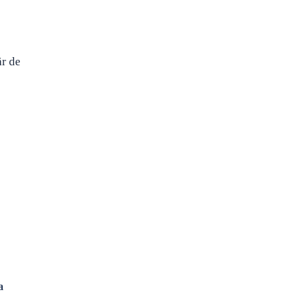
ăr de
a