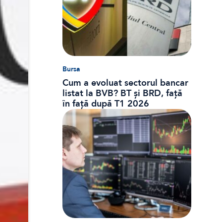
Bursa
Cum a evoluat sectorul bancar
listat la BVB? BT și BRD, față
în față după T1 2026