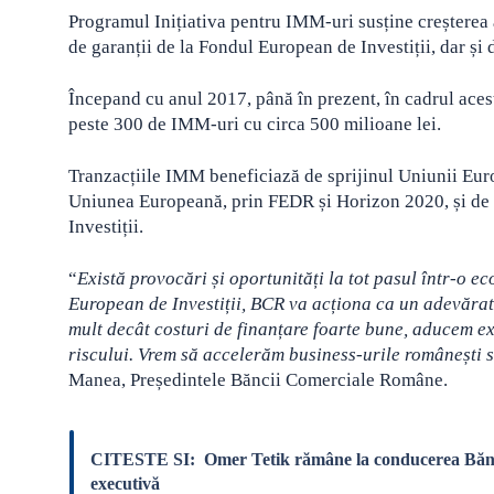
Programul Inițiativa pentru IMM-uri susține creșterea a
de garanții de la Fondul European de Investiții, dar și
Începand cu anul 2017, până în prezent, în cadrul ac
peste 300 de IMM-uri cu circa 500 milioane lei.
Tranzacțiile IMM beneficiază de sprijinul Uniunii Eur
Uniunea Europeană, prin FEDR și Horizon 2020, și de 
Investiții.
“
Există provocări și oportunități la tot pasul într-o e
European de Investiții, BCR va acționa ca un adevărat
mult decât costuri de finanțare foarte bune, aducem e
riscului. Vrem să accelerăm business-urile românești s
Manea, Președintele Băncii Comerciale Române.
CITESTE SI:
Omer Tetik rămâne la conducerea Bănci
executivă