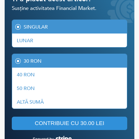
Susține activitatea Financial Market.
SINGULAR
LUNAR
30 RON
40 RON
50 RON
ALTĂ SUMĂ
CONTRIBUIE CU
30.00 LEI