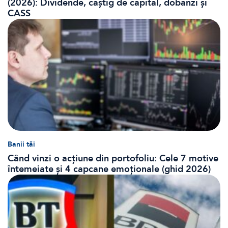
(2026): Dividende, câștig de capital, dobânzi și
CASS
Banii tăi
Când vinzi o acțiune din portofoliu: Cele 7 motive
întemeiate și 4 capcane emoționale (ghid 2026)