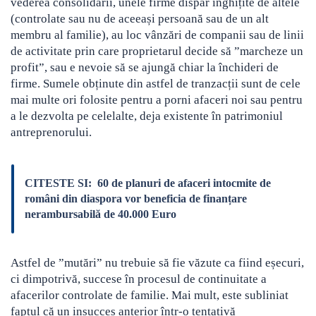
vederea consolidării, unele firme dispar înghițite de altele
(controlate sau nu de aceeași persoană sau de un alt
membru al familie), au loc vânzări de companii sau de linii
de activitate prin care proprietarul decide să ”marcheze un
profit”, sau e nevoie să se ajungă chiar la închideri de
firme. Sumele obținute din astfel de tranzacții sunt de cele
mai multe ori folosite pentru a porni afaceri noi sau pentru
a le dezvolta pe celelalte, deja existente în patrimoniul
antreprenorului.
CITESTE SI:
60 de planuri de afaceri intocmite de
români din diaspora vor beneficia de finanțare
nerambursabilă de 40.000 Euro
Astfel de ”mutări” nu trebuie să fie văzute ca fiind eșecuri,
ci dimpotrivă, succese în procesul de continuitate a
afacerilor controlate de familie. Mai mult, este subliniat
faptul că un insucces anterior într-o tentativă