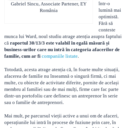
într-o
Gabriel Sincu, Associate Partener, EY
lumină mai
România
optimistă.
Fără să
conteste
munca lui Ward, noul studiu atrage atenția asupra faptului
că
raportul 30/13/3 este valabil în egală măsură și
business-urilor care nu intră în categoria afacerilor de
familie, cum ar fi
companiile listate
.
Totodată, acesta atrage atenția că, în foarte multe situații,
afacerea de familie nu înseamnă o singură firmă, ci mai
multe, cu obiecte de activitate diferite, pornite de același
membru al familiei sau de mai mulți, firme care fac parte
dintr-un portofoliu care definesc un antreprenor în serie
sau o familie de antreprenori.
Mai mult, pe parcursul vieții active a unui om de afaceri,
operațiunile lui intră în procese de fuziune prin care, în