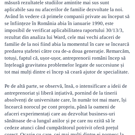
măsură rezultatele studiilor amintite mai sus sunt
aplicabile sau nu afacerilor de familie dezvoltate la noi.
Având în vedere că primele companii private au început să
se înființeze în România abia în ianuarie 1990, este
imposibil de verificat aplicabilitatea raportului 30/13/3,
rezultat din analiza lui Ward, cele mai vechi afaceri de
familie de la noi fiind abia la momentul în care se încearcă
predarea ștafetei către cea de-a doua generație. Remarcăm,
totuși, faptul că, ușor-ușor, antreprenorii români încep să
înțeleagă gravitatea problemelor legate de succesiune și
tot mai mulți dintre ei încep să ceară ajutor de specialitate.
Pe de altă parte, se observă, însă, o intensificare a ideii de
antreprenoriat și liberă ințiativă, pornind de la tinerii
absolvenți de universitate care, în număr tot mai mare, își
încearcă norocul pe cont propriu, până la oameni de
afaceri experimentați care au dezvoltat business-uri
sănătoase de-a lungul anilor și pe care nu ezită să le
cedeze atunci când cumpărătorul potrivit oferă prețul
corect. Ocazie cu care, cei mai mulți dintre ei pornesc la