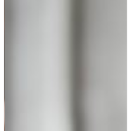
Crypto
Sustainability
Digital payments
BROKERI
TERMENUL ZILEI