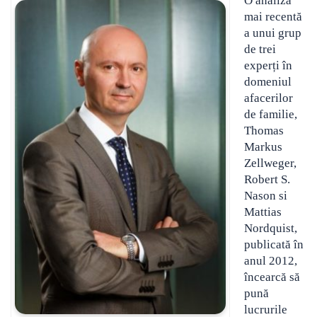
O analiză
mai recentă
a unui grup
de trei
experți în
domeniul
afacerilor
de familie,
Thomas
Markus
Zellweger,
Robert S.
Nason si
Mattias
Nordquist,
publicată în
anul 2012,
încearcă să
pună
lucrurile