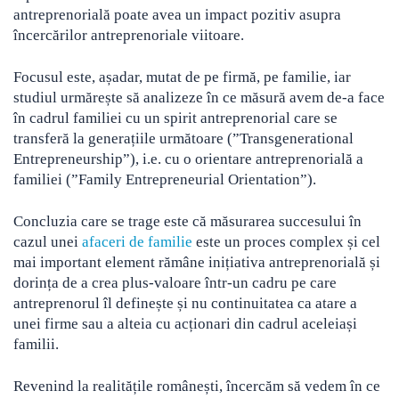
antreprenorială poate avea un impact pozitiv asupra
încercărilor antreprenoriale viitoare.
Focusul este, așadar, mutat de pe firmă, pe familie, iar
studiul urmărește să analizeze în ce măsură avem de-a face
în cadrul familiei cu un spirit antreprenorial care se
transferă la generațiile următoare (”Transgenerational
Entrepreneurship”), i.e. cu o orientare antreprenorială a
familiei (”Family Entrepreneurial Orientation”).
Concluzia care se trage este că măsurarea succesului în
cazul unei
afaceri de familie
este un proces complex și cel
mai important element rămâne inițiativa antreprenorială și
dorința de a crea plus-valoare într-un cadru pe care
antreprenorul îl definește și nu continuitatea ca atare a
unei firme sau a alteia cu acționari din cadrul aceleiași
familii.
Revenind la realitățile românești, încercăm să vedem în ce