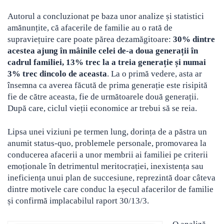
Autorul a concluzionat pe baza unor analize și statistici
amănunțite, că afacerile de familie au o rată de
supraviețuire care poate părea dezamăgitoare:
30% dintre
acestea ajung în mâinile celei de-a doua generații în
cadrul familiei, 13% trec la a treia generație și numai
3% trec dincolo de aceasta
. La o primă vedere, asta ar
însemna ca averea făcută de prima generație este risipită
fie de către aceasta, fie de următoarele două generații.
După care, ciclul vieții economice ar trebui să se reia.
Lipsa unei viziuni pe termen lung, dorința de a păstra un
anumit status-quo, problemele personale, promovarea la
conducerea afacerii a unor membrii ai familiei pe criterii
emoționale în detrimentul meritocrației, inexistența sau
ineficiența unui plan de succesiune, reprezintă doar câteva
dintre motivele care conduc la eșecul afacerilor de familie
și confirmă implacabilul raport 30/13/3.