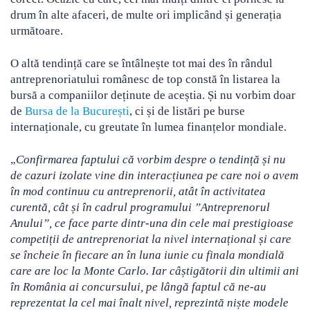
drum în alte afaceri, de multe ori implicând și generația
următoare.
O altă tendință care se întâlnește tot mai des în rândul
antreprenoriatului românesc de top constă în listarea la
bursă a companiilor deținute de aceștia. Și nu vorbim doar
de
Bursa de la București
, ci și de listări pe burse
internaționale, cu greutate în lumea finanțelor mondiale.
„
Confirmarea faptului că vorbim despre o tendință și nu
de cazuri izolate vine din interacțiunea pe care noi o avem
în mod continuu cu antreprenorii, atât în activitatea
curentă, cât și în cadrul programului ”Antreprenorul
Anului”, ce face parte dintr-una din cele mai prestigioase
competiții de antreprenoriat la nivel internațional și care
se încheie în fiecare an în luna iunie cu finala mondială
care are loc la Monte Carlo. Iar câștigătorii din ultimii ani
în România ai concursului, pe lângă faptul că ne-au
reprezentat la cel mai înalt nivel, reprezintă niște modele