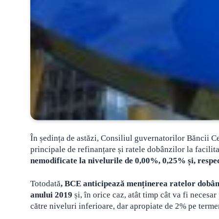
În ședința de astăzi, Consiliul guvernatorilor Băncii C
principale de refinanțare și ratele dobânzilor la facili
nemodificate la nivelurile de 0,00%, 0,25% și, respe
Totodată
, BCE anticipează menținerea ratelor dobânz
anului 2019
și, în orice caz, atât timp cât va fi necesa
către niveluri inferioare, dar apropiate de 2% pe term