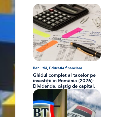
,
Banii tăi
Educatie financiara
Ghidul complet al taxelor pe
investiții în România (2026):
Dividende, câștig de capital,
dobânzi și CASS