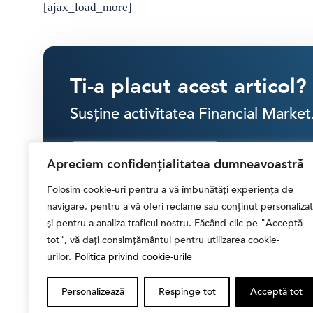
[ajax_load_more]
Ti-a placut acest articol?
Susține activitatea Financial Market
SINGULAR
LUNAR
Apreciem confidențialitatea dumneavoastră
Folosim cookie-uri pentru a vă îmbunătăți experiența de
30 RON
40 RON
50 RON
ALTĂ
navigare, pentru a vă oferi reclame sau conținut personalizat
și pentru a analiza traficul nostru. Făcând clic pe "Acceptă
tot", vă dați consimțământul pentru utilizarea cookie-
CONTRIBUIE CU
30.00 LEI
urilor.
Politica privind cookie-urile
Personalizează
Respinge tot
Acceptă tot