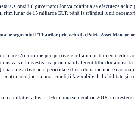
etară, Consiliul guvernatorilor va continua să efectueze achiziț
ul ritm lunar de 15 miliarde EUR până la sfârșitul lunii decembr
a pe segmentul ETF-urilor prin achiziția Patria Asset Managem
oi care să confirme perspectivele inflației pe termen mediu, ach
ționează să reinvestească principalul aferent titlurilor ajunse la
ționare de active pe o perioadă extinsă după încheierea achiziți
sar pentru menținerea unor condiții favorabile de lichiditate și a 
ala a inflatiei a fost 2,1% in luna septembrie 2018, in crestere