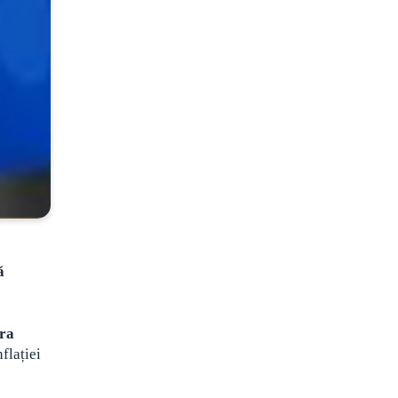
ă
ara
flației