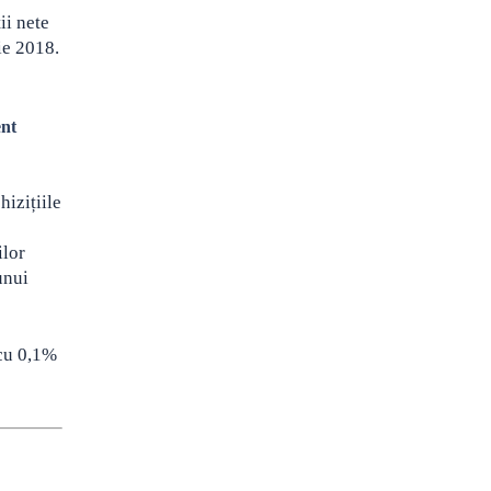
ii nete
ie 2018.
ent
izițiile
ilor
unui
 cu 0,1%