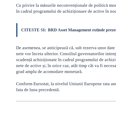
Cu privire la măsurile neconvenționale de politică mon
în cadrul programului de achiziționare de active în no
CITESTE SI:
BRD Asset Management extinde prezenț
De asemenea, se anticipează că, sub rezerva unor date n
nete vor înceta ulterior. Consiliul guvernatorilor inten
scadență achiziționate în cadrul programului de achizi
nete de active și, în orice caz, atât timp cât va fi nece
grad amplu de acomodare monetară.
Conform Eurostat, la nivelul Uniunii Europene rata anu
fata de luna precedentă.