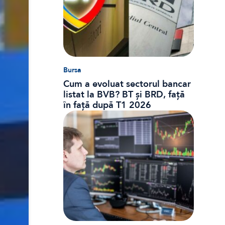
Bursa
Cum a evoluat sectorul bancar
listat la BVB? BT și BRD, față
în față după T1 2026