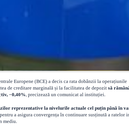
entrale Europene (BCE) a decis ca rata dobânzii la operațiunile
tatea de creditare marginală
și la facilitatea de depozit
să rămân
ctiv, −0,40%
, precizează un comunicat al instituției.
ilor reprezentative la nivelurile actuale cel puțin până în v
r pentru a asigura convergența în continuare susținută a ratelor in
en mediu.