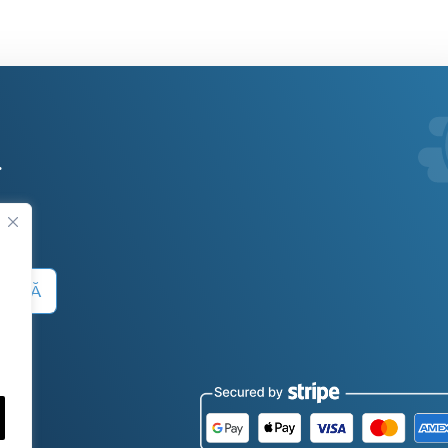
.
 SUMĂ