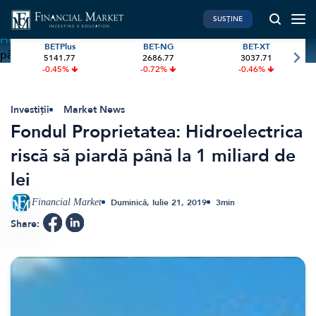
SUSȚINE
Home
»
Fondul Proprietatea: Hidroelectrica riscă să piardă
BETPlus
BET-NG
BET-XT
până la 1 miliard de lei
5141.77
2686.77
3037.71
PIATA DE CAPITAL
FINANTE PERSONALE
-0.45%
-0.72%
-0.46%
Market News
Banii tăi
Investiții
Educatie financiara
Investiții
Market News
Fondul Proprietatea: Hidroelectrica
International
Pensie & taxe
riscă să piardă până la 1 miliard de
BVB Recap
Credite
lei
Bursa
Asigurari
Acțiunea Zilei
Start-Up
Financial Market
Duminică, Iulie 21, 2019
3
min
Brokeri
Share:
FINTECH
GREEN FINANCE
Artificial Intelligence
ESG Investments
Digital Trends
Renewable Energy