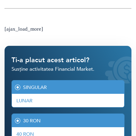
[ajax_load_more]
Ti-a placut acest articol?
Susține activitatea Financial Market.
SINGULAR
LUNAR
30 RON
40 RON