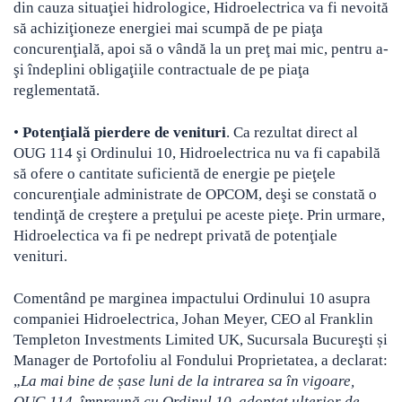
din cauza situaţiei hidrologice, Hidroelectrica va fi nevoită
să achiziţioneze energiei mai scumpă de pe piaţa
concurenţială, apoi să o vândă la un preţ mai mic, pentru a-
şi îndeplini obligaţiile contractuale de pe piaţa
reglementată.
•
Potenţială pierdere de venituri
. Ca rezultat direct al
OUG 114 şi Ordinului 10, Hidroelectrica nu va fi capabilă
să ofere o cantitate suficientă de energie pe pieţele
concurenţiale administrate de OPCOM, deşi se constată o
tendinţă de creştere a preţului pe aceste pieţe. Prin urmare,
Hidroelectica va fi pe nedrept privată de potenţiale
venituri.
Comentând pe marginea impactului Ordinului 10 asupra
companiei Hidroelectrica, Johan Meyer, CEO al Franklin
Templeton Investments Limited UK, Sucursala Bucureşti și
Manager de Portofoliu al Fondului Proprietatea, a declarat:
„
La mai bine de șase luni de la intrarea sa în vigoare,
OUG 114, împreună cu Ordinul 10, adoptat ulterior de