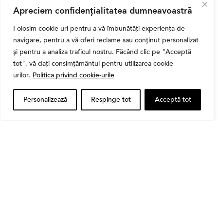
Apreciem confidențialitatea dumneavoastră
Folosim cookie-uri pentru a vă îmbunătăți experiența de
navigare, pentru a vă oferi reclame sau conținut personalizat
și pentru a analiza traficul nostru. Făcând clic pe "Acceptă
tot", vă dați consimțământul pentru utilizarea cookie-
urilor.
Politica privind cookie-urile
,
Banii tăi
Educatie financiara
Ghidul complet al taxelor pe investiții în România
(2026): Dividende, câștig de capital, dobânzi și
Personalizează
Respinge tot
Acceptă tot
CASS