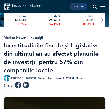
SUSȚINE
Home
»
Incertitudinile fiscale și legislative din ultimul an au
BETPlus
BET-NG
BET-XT
afectat planurile de investiții pentru 57% din companiile
5137.13
2686.23
3037.11
PIATA DE CAPITAL
FINANTE PERSONALE
locale
-0.54%
-0.74%
-0.48%
Market News
Banii tăi
Investiții
Educatie financiara
Market News
Investiții
Incertitudinile fiscale și legislative
International
Pensie & taxe
din ultimul an au afectat planurile
BVB Recap
Credite
de investiții pentru 57% din
Bursa
Asigurari
companiile locale
Acțiunea Zilei
Start-Up
Brokeri
Financial Market
Vineri, Februarie 1, 2019
3
min
Share:
FINTECH
GREEN FINANCE
Artificial Intelligence
ESG Investments
Digital Trends
Renewable Energy