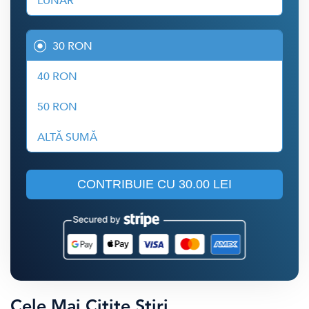
LUNAR
30 RON
40 RON
50 RON
ALTĂ SUMĂ
CONTRIBUIE CU
30.00 LEI
Cele Mai Citite Știri