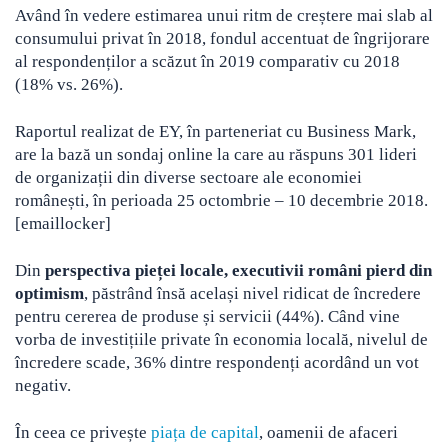
Având în vedere estimarea unui ritm de creștere mai slab al
consumului privat în 2018, fondul accentuat de îngrijorare
al respondenților a scăzut în 2019 comparativ cu 2018
(18% vs. 26%).
Raportul realizat de EY, în parteneriat cu Business Mark,
are la bază un sondaj online la care au răspuns 301 lideri
de organizații din diverse sectoare ale economiei
românești, în perioada 25 octombrie – 10 decembrie 2018.
[emaillocker]
Din
perspectiva pieței locale, executivii români pierd din
optimism
, păstrând însă același nivel ridicat de încredere
pentru cererea de produse și servicii (44%). Când vine
vorba de investițiile private în economia locală, nivelul de
încredere scade, 36% dintre respondenți acordând un vot
negativ.
În ceea ce privește
piața de capital
, oamenii de afaceri