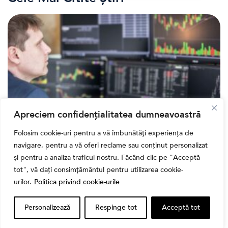
Apreciem confidențialitatea dumneavoastră
Folosim cookie-uri pentru a vă îmbunătăți experiența de
Banii tăi
navigare, pentru a vă oferi reclame sau conținut personalizat
Când vinzi o acțiune din portofoliu: Cele 7 motive
și pentru a analiza traficul nostru. Făcând clic pe "Acceptă
întemeiate și 4 capcane emoționale (ghid 2026)
tot", vă dați consimțământul pentru utilizarea cookie-
urilor.
Politica privind cookie-urile
Personalizează
Respinge tot
Acceptă tot