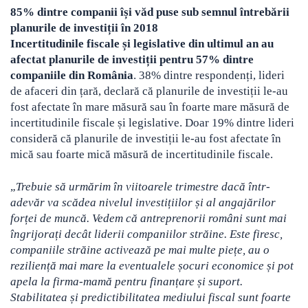
85% dintre companii își văd puse sub semnul întrebării
planurile de investiții în 2018
Incertitudinile fiscale și legislative din ultimul an au
afectat planurile de investiții pentru 57% dintre
companiile din România
. 38% dintre respondenți, lideri
de afaceri din țară, declară că planurile de investiții le-au
fost afectate în mare măsură sau în foarte mare măsură de
incertitudinile fiscale și legislative. Doar 19% dintre lideri
consideră că planurile de investiții le-au fost afectate în
mică sau foarte mică măsură de incertitudinile fiscale.
„
Trebuie să urmărim în viitoarele trimestre dacă într-
adevăr va scădea nivelul investițiilor și al angajărilor
forței de muncă. Vedem că antreprenorii români sunt mai
îngrijorați decât liderii companiilor străine. Este firesc,
companiile străine activează pe mai multe piețe, au o
reziliență mai mare la eventualele șocuri economice și pot
apela la firma-mamă pentru finanțare și suport.
Stabilitatea și predictibilitatea mediului fiscal sunt foarte