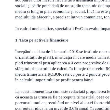
adoptarea unor măsuri fiscale de o asemenea importanță 
sociali și să fie precedată de un studiu temeinic de imp
mediu și lung în plan economic și social. Încă nu este p
mediului de afaceri”, a precizat intr-un comunicat, 
In cadrul unei analize, specialistii PwC au evalut imp
1. Taxa pe activele financiare
Începând cu data de 1 ianuarie 2019 se instituie o taxa 
uri, instituții de plată), în situația în care media tri
plăti trimestrial prin aplicarea a 4 cote progresive de
sfârșitul trimestrului de calcul, în funcție de nivelul
media trimestrială ROBOR este cu peste 2 puncte procen
în calculul impozitului pe profit pentru bănci.
La acest moment, așa cum este redactată propunerea legi
că aceasta ar urma să fie percepută trimestrial, ceea ce
parcursul unui an, rezultând un nivel al taxei foarte r
s-ar putea ridica la un nivel de 3,6% anual, în condiții