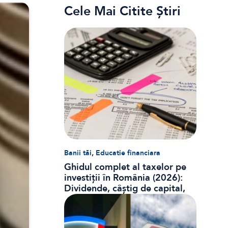
Cele Mai Citite Știri
,
Banii tăi
Educatie financiara
Ghidul complet al taxelor pe
investiții în România (2026):
Dividende, câștig de capital,
dobânzi și CASS