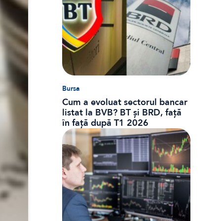
Bursa
Cum a evoluat sectorul bancar
listat la BVB? BT și BRD, față
în față după T1 2026