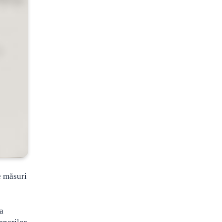
le măsuri
ca