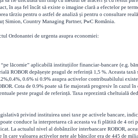
să fie discutată din timp cu mediul de afaceri și cu restul part
act, în așa fel încât să existe o imagine clară a efectelor pe ter
rea târziu pentru o astfel de analiză și pentru o consultare reală
Ionuț Simion, Country Managing Partner, PwC România.
actul Ordonantei de urgenta asupra economiei:
“pe lăcomie” aplicabilă instituțiilor financiar-bancare (e.g. băn
mestrială ROBOR depășește pragul de referință 1,5 %. Aceasta taxă 
 0.2%,0.4%, 0.6% si 0.9% asupra activelor contribuabilului existe
 ROBOR. Cota de 0.9% poate să fie majorată progresiv în cazul în
tuale peste pragul de referință. Taxa reprezintă cheltuială ded
slativă privind instituirea unei taxe pe activele bancare, indic
 poate conduce la interpretarea că aceasta va fi plătită de 4 ori 
idicat. La actualul nivel al dobânzilor interbancare ROBOR, acea
le în care valoarea activelor nete ale băncilor era de 445 de mili