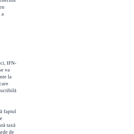
enerilor
men
 a
ci, IFN-
se va
nte la
 care
uctibilă
ă faptul
pe
stă taxă
arde de