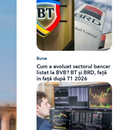
Bursa
Cum a evoluat sectorul bancar
listat la BVB? BT și BRD, față
în față după T1 2026