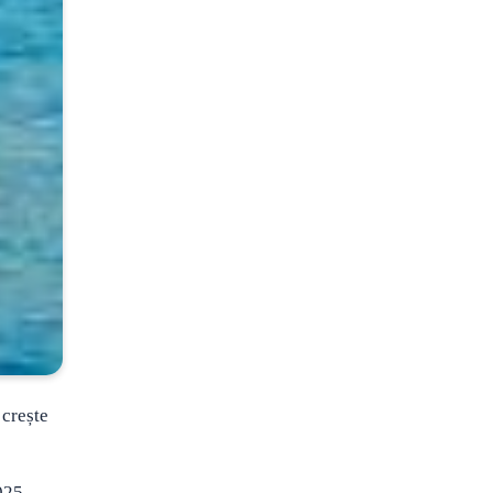
 crește
025.