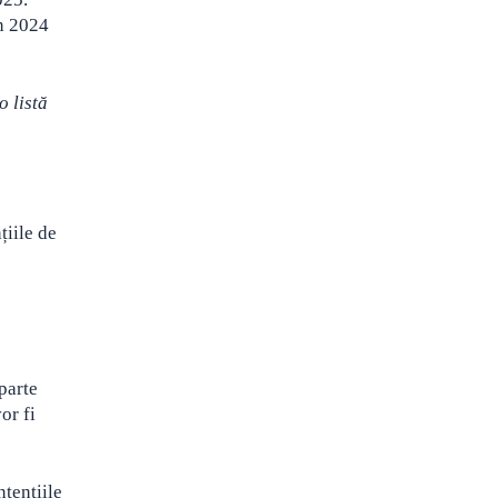
în 2024
 listă
țiile de
parte
or fi
ntențiile