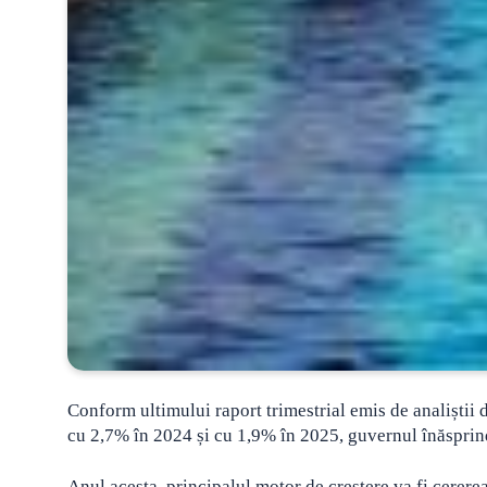
Conform ultimului raport trimestrial emis de analiștii
cu 2,7% în 2024 și cu 1,9% în 2025, guvernul înăsprind
Anul acesta, principalul motor de creștere va fi cerere