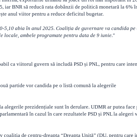
025, iar BNR să reducă rata dobânzii de politică monetară la 6% 
ște anul viitor pentru a reduce deficitul bugetar.
-5,10 abia în anul 2025. Coaliția de guvernare va candida pe o
le locale, ambele programate pentru data de 9 iunie.
″
babil ca viitorul guvern să includă PSD și PNL, pentru care inten
două partide vor candida pe o listă comună la alegerile
 alegerile prezidențiale sunt în derulare. UDMR ar putea face 
parlamentară în cazul în care rezultatele PSD și PNL la alegeri v
tiv coaliția de centru-dreapta “Dreapta Unită” (DU, pentru care i