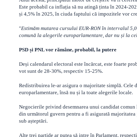
Este probabil ca inflația să nu atingă ținta în 2024-2
și 4,5% în 2025, în ciuda faptului că impozitele vor cre
″
Estimăm mutarea cursului EUR-RON în intervalul 5,00
comună la alegerile europarlamentare, dar nu și la ce
PSD și PNL vor rămâne, probabil, la putere
Deși calendarul electoral este încărcat, este foarte pro
vot sunt de 28-30%, respectiv 15-25%.
Redistribuirea le-ar asigura o majoritate simplă. Cele 
europarlamentare, însă nu și la toate alegerile locale.
Negocierile privind desemnarea unui candidat comun la
din următorul guvern pentru a fi asigurată majoritatea 
sub așteptări.
Alte trei partide ar putea să intre în Parlament, respec