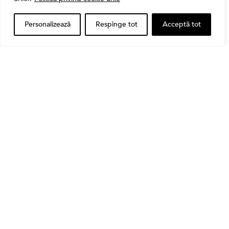
Personalizează
Respinge tot
Acceptă tot
Bursa
Cum a evoluat sectorul bancar listat la BVB? BT și
BRD, față în față după T1 2026
Banii tăi