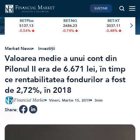
SUSȚINE
Home
»
Valoarea medie a unui cont din Pilonul II era de 6.671
BETPlus
BET-NG
BET-XT
lei, în timp ce rentabilitatea fondurilor a fost de 2,72%, în
5137.13
2686.23
3037.11
PIATA DE CAPITAL
FINANTE PERSONALE
2018
-0.54%
-0.74%
-0.48%
Market News
Banii tăi
Investiții
Educatie financiara
Market News
Investiții
Valoarea medie a unui cont din
International
Pensie & taxe
Pilonul II era de 6.671 lei, în timp
BVB Recap
Credite
ce rentabilitatea fondurilor a fost
Bursa
Asigurari
de 2,72%, în 2018
Acțiunea Zilei
Start-Up
Brokeri
Financial Market
Vineri, Martie 15, 2019
3
min
Share:
FINTECH
GREEN FINANCE
Artificial Intelligence
ESG Investments
Digital Trends
Renewable Energy