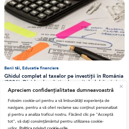
,
Banii tăi
Educatie financiara
Ghidul complet al taxelor pe investiții în România
(2026): Dividende, câștig de capital, dobânzi și
CASS
Apreciem confidențialitatea dumneavoastră
Folosim cookie-uri pentru a vă îmbunătăți experiența de
navigare, pentru a vă oferi reclame sau conținut personalizat
și pentru a analiza traficul nostru. Făcând clic pe "Acceptă
tot", vă dați consimțământul pentru utilizarea cookie-
urilor.
Politica privind cookie-urile