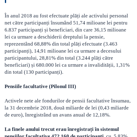
În anul 2018 au fost efectuate plăți ale activului personal
net către participanți însumând 51,74 milioane lei pentru
6.837 participanți și beneficiari, din care 36,15 milioane
lei ca urmare a deschiderii dreptului la pensie,
reprezentând 68,88% din total plăți efectuate (3.463
participanți), 14,91 milioane lei ca urmare a decesului
participantului, 28,81% din total (3.244 plăți către
beneficiari) și 680.000 lei ca urmare a invalidității, 1,31%
din total (130 participanți).
Pensiile facultative (Pilonul III)
Activele nete ale fondurilor de pensii facultative însumau,
la 31 decembrie 2018, două miliarde de lei (0,43 miliarde
de euro), înregistrând un avans anual de 12,18%.
La finele anului trecut erau înregistrați în sistemul
pensiilor facultative 472.160 de participanți
, cu 5,83%