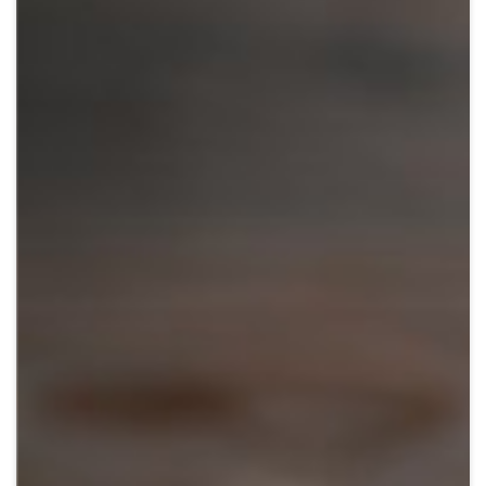
Crypto
Sustainability
Digital payments
BROKERI
TERMENUL ZILEI