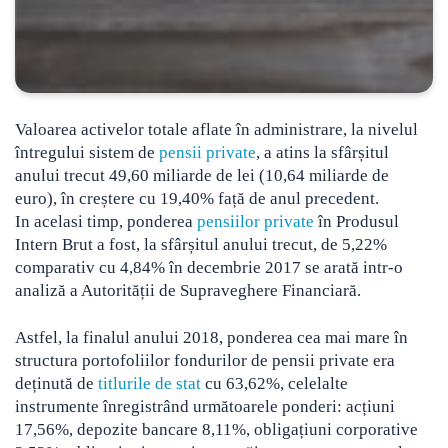
Valoarea activelor totale aflate în administrare, la nivelul
întregului sistem de
pensii private
, a atins la sfârșitul
anului trecut 49,60 miliarde de lei (10,64 miliarde de
euro), în creștere cu 19,40% față de anul precedent.
In acelasi timp, ponderea
pensiilor private
în Produsul
Intern Brut a fost, la sfârșitul anului trecut, de 5,22%
comparativ cu 4,84% în decembrie 2017 se arată intr-o
analiză a Autorității de Supraveghere Financiară.
Astfel, la finalul anului 2018, ponderea cea mai mare în
structura portofoliilor fondurilor de pensii private era
deținută de
titlurile de stat
cu 63,62%, celelalte
instrumente înregistrând următoarele ponderi: acțiuni
17,56%, depozite bancare 8,11%, obligațiuni corporative