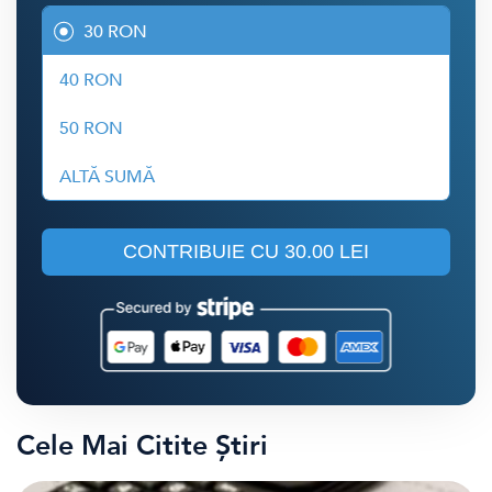
30 RON
40 RON
50 RON
ALTĂ SUMĂ
CONTRIBUIE CU
30.00 LEI
Cele Mai Citite Știri