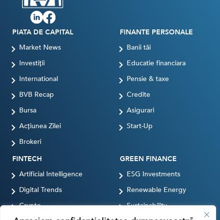
PIATA DE CAPITAL
FINANTE PERSONALE
Market News
Banii tăi
Investiții
Educatie financiara
International
Pensie & taxe
BVB Recap
Credite
Bursa
Asigurari
Acțiunea Zilei
Start-Up
Brokeri
FINTECH
GREEN FINANCE
Artificial Intelligence
ESG Investments
Digital Trends
Renewable Energy
Crypto
Sustainability