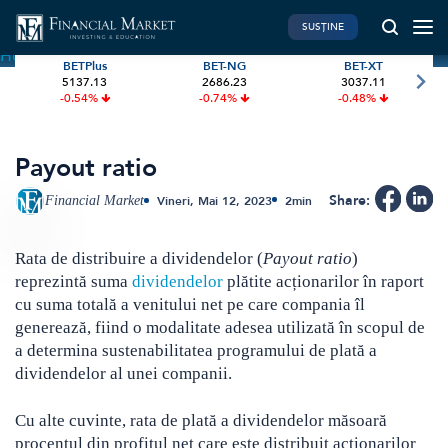
SUSȚINE
Home
»
Terms
»
Payout ratio
BETPlus
BET-NG
BET-XT
5137.13
2686.23
3037.11
PIATA DE CAPITAL
FINANTE PERSONALE
-0.54%
-0.74%
-0.48%
Market News
Banii tăi
Investiții
Educatie financiara
Payout ratio
International
Pensie & taxe
Share:
Financial Market
Vineri, Mai 12, 2023
2
min
BVB Recap
Credite
Bursa
Asigurari
Rata de distribuire a dividendelor (
Payout ratio
)
reprezintă suma
dividendelor
plătite acționarilor în raport
Acțiunea Zilei
Start-Up
cu suma totală a venitului net pe care compania îl
Brokeri
generează, fiind o modalitate adesea utilizată în scopul de
a determina sustenabilitatea programului de plată a
dividendelor al unei companii.
FINTECH
GREEN FINANCE
Artificial Intelligence
ESG Investments
Cu alte cuvinte, rata de plată a dividendelor măsoară
procentul din profitul net care este distribuit acționarilor
Digital Trends
Renewable Energy