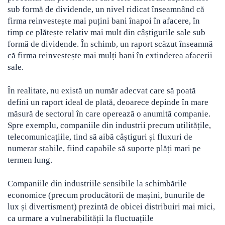
sub formă de dividende, un nivel ridicat înseamnând că
Crypto
Sustainability
firma reinvestește mai puțini bani înapoi în afacere, în
timp ce plătește relativ mai mult din câștigurile sale sub
Digital payments
formă de dividende. În schimb, un raport scăzut înseamnă
că firma reinvestește mai mulți bani în extinderea afacerii
BROKERI
TERMENUL ZILEI
sale.
În realitate, nu există un număr adecvat care să poată
defini un raport ideal de plată, deoarece depinde în mare
măsură de sectorul în care operează o anumită companie.
Spre exemplu, companiile din industrii precum utilitățile,
telecomunicațiile, tind să aibă câștiguri și fluxuri de
numerar stabile, fiind capabile să suporte plăți mari pe
termen lung.
Companiile din industriile sensibile la schimbările
economice (precum producătorii de mașini, bunurile de
lux și divertisment) prezintă de obicei distribuiri mai mici,
ca urmare a vulnerabilității la fluctuațiile