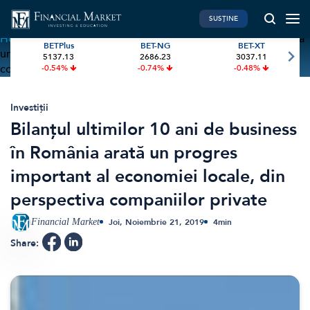
SUSȚINE
Home
»
Bilanțul ultimilor 10 ani de business în România arată
BETPlus
BET-NG
BET-XT
un progres important al economiei locale, din perspectiva
5137.13
2686.23
3037.11
PIATA DE CAPITAL
FINANTE PERSONALE
companiilor private
-0.54%
-0.74%
-0.48%
Market News
Banii tăi
Investiții
Educatie financiara
Investiții
Bilanțul ultimilor 10 ani de business
International
Pensie & taxe
în România arată un progres
BVB Recap
Credite
important al economiei locale, din
Bursa
Asigurari
perspectiva companiilor private
Acțiunea Zilei
Start-Up
Brokeri
Financial Market
Joi, Noiembrie 21, 2019
4
min
Share:
FINTECH
GREEN FINANCE
Artificial Intelligence
ESG Investments
Digital Trends
Renewable Energy