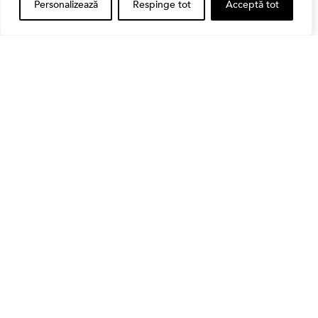
Personalizează
Respinge tot
Acceptă tot
CONTRIBUIE CU
30.00 LEI
Cele Mai Citite Știri