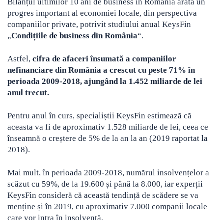
Bilanțul ultimilor 10 ani de business în România arată un
progres important al economiei locale, din perspectiva
companiilor private, potrivit studiului anual KeysFin
„
Condițiile de business din România
“.
Astfel,
cifra de afaceri însumată a companiilor
nefinanciare din România a crescut cu peste 71% în
perioada 2009-2018, ajungând la 1.452 miliarde de lei
anul trecut.
Pentru anul în curs, specialiștii KeysFin estimează că
aceasta va fi de aproximativ 1.528 miliarde de lei, ceea ce
înseamnă o creștere de 5% de la an la an (2019 raportat la
2018).
Mai mult, în perioada 2009-2018, numărul insolvențelor a
scăzut cu 59%, de la 19.600 și până la 8.000, iar experții
KeysFin consideră că această tendință de scădere se va
menține și în 2019, cu aproximativ 7.000 companii locale
care vor intra în insolvență.