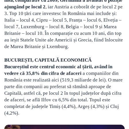
însă, comparativ cu 2009, Germania a avansat o poziție
ajungând pe locul 2
, iar Austria a coborât de pe locul 2 pe
3. Top 10 țări care investesc în România mai include și:
Italia – locul 4, Cipru – locul 5, Franța – locul 6, Elveția –
locul 7, Luxemburg – locul 8, Belgia – locul 9 și Marea
Britanie – locul 10. În comparație cu acum 10 ani, din top
au ieșit Statele Unite ale Americii și Grecia, fiind înlocuite
de Marea Britanie și Lxemburg.
BUCUREȘTI, CAPITALĂ ECONOMICĂ
Bucureștiul este centrul economic al țării, având în
vedere că 35,8% din cifra de afaceri
a companiilor din
România este realizată aici (519,3 miliarde de lei). O mare
parte din companii au preferat să rămână aproape de
Capitală, astfel că, pe locul 2 în topul județelor după cifra
de afaceri, se află Ilfov cu 6,5% din total. Topul este
completat de județele Timiș (4,4%), Argeș (4,3%) și Cluj
(4,2%).