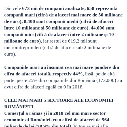
Din cele
673 mii de companii analizate, 658 reprezintă
companii mari (cifră de afaceri mai mare de 50 milioane
de euro), 8.400 sunt companii medii (cifră de afaceri
între 10 milioane și 50 milioane de euro), 44.600 sunt
companii mici (cifră de afaceri între 2 milioane și 10
milioane de euro)
, iar restul de 619,2 mii sunt
microîntreprinderi (cifră de afaceri sub 2 milioane de
euro).
Companiile mari au însumat cea mai mare pondere din
cifra de afaceri totală, respectiv 44%
, însă, pe de altă
parte, peste 25% din companiile din România (173.000) au
avut cifra de afaceri egală cu 0 în 2018.
CELE MAI MARI 5 SECTOARE ALE ECONOMIEI
ROMÂNEȘTI
Comerțul a rămas și în 2018 cel mai mare sector
economic al României, cu o cifră de afaceri de 564
miliarde de lei (38,9% din total)
. În top se mai află