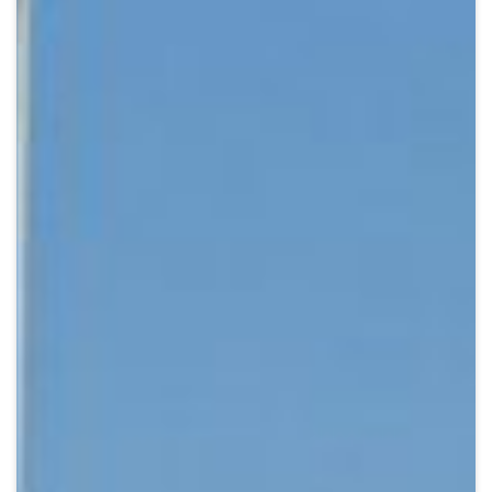
Crypto
Sustainability
Digital payments
BROKERI
TERMENUL ZILEI