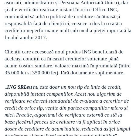
asociați, administratori și Persoana Autorizată Unica), dar
și alte verificări realizate instant în orice Office ING,
continuând să aibă o politică de creditare sănătoasă și
responsabilă față de clienții ei, ceea ce a dus la o rată a
creditelor neperformante mult sub media pieței raportată la
finalul anului 2017.
Clienții care accesează noul produs ING beneficiază de
aceleași condiții ca în cazul creditelor solicitate până
acum: costuri similare, valoare maximă împrumutată (între
35.000 lei si 350.000 lei), fără documente suplimentare.
„
ING SRLeu
nu este doar un nou tip de linie de credit,
disponibilă instant companiilor. Acest nou algoritm de
verificare va deveni standardul de evaluare a cererilor de
credit de orice tip, venite din partea companiilor micro și
mici. Practic, algoritmul de verificare externă ce stă la
baza fiecărui proces de evaluare va fi aplicat în orice
dosar de creditare de acum înainte, reducând astfel timpul
de răspuns și transferul banilor în contul clienților
”,