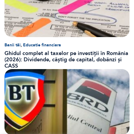
,
Banii tăi
Educatie financiara
Ghidul complet al taxelor pe investiții în România
(2026): Dividende, câștig de capital, dobânzi și
CASS