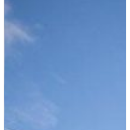
Crypto
Sustainability
Digital payments
BROKERI
TERMENUL ZILEI