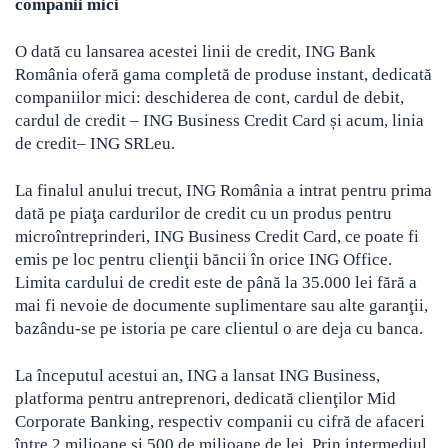
companii mici
O dată cu lansarea acestei linii de credit, ING Bank
România oferă gama completă de produse instant, dedicată
companiilor mici: deschiderea de cont, cardul de debit,
cardul de credit – ING Business Credit Card și acum, linia
de credit– ING SRLeu.
La finalul anului trecut, ING România a intrat pentru prima
dată pe piaţa cardurilor de credit cu un produs pentru
microîntreprinderi, ING Business Credit Card, ce poate fi
emis pe loc pentru clienţii băncii în orice ING Office.
Limita cardului de credit este de până la 35.000 lei fără a
mai fi nevoie de documente suplimentare sau alte garanţii,
bazându-se pe istoria pe care clientul o are deja cu banca.
La începutul acestui an, ING a lansat ING Business,
platforma pentru antreprenori, dedicată clienţilor Mid
Corporate Banking, respectiv companii cu cifră de afaceri
între 2 milioane şi 500 de milioane de lei. Prin intermediul