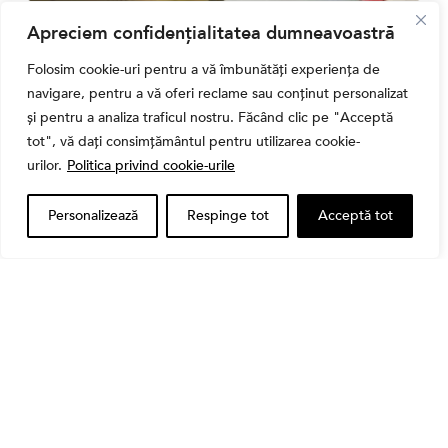
Bursa
Apreciem confidențialitatea dumneavoastră
Cum a evoluat sectorul bancar listat la BVB? BT și
Folosim cookie-uri pentru a vă îmbunătăți experiența de
BRD, față în față după T1 2026
navigare, pentru a vă oferi reclame sau conținut personalizat
și pentru a analiza traficul nostru. Făcând clic pe "Acceptă
tot", vă dați consimțământul pentru utilizarea cookie-
urilor.
Politica privind cookie-urile
Personalizează
Respinge tot
Acceptă tot
Banii tăi
Când vinzi o acțiune din portofoliu: Cele 7 motive
întemeiate și 4 capcane emoționale (ghid 2026)