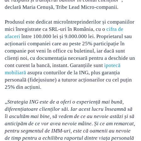
declară Maria Cenușă, Tribe Lead Micro-companii.
Produsul este dedicat microîntreprinderilor și companiilor
mici înregistrate ca SRL-uri în România, cu o
cifra de
afaceri
între 100.000 lei și 9.000.000 lei. Proprietarul sau
acționarii companiei care au peste 25% participație în
companie pot veni în office cu buletinul, iar dacă sunt
clienți noi, cu documentația necesară pentru a deschide un
cont curent la bancă, instant. Garanțiile sunt
ipotecă
mobiliară
asupra conturilor de la ING, plus garanția
personală (fidejusiune) a tuturor acționarilor cu cel puțin
25% din acțiuni.
„
Strategia ING este de a oferi o experiență mai bună,
diferențiatoare clienților săi. Iar acest lucru înseamnă să
îi ascultăm mai bine, să vedem de ce au nevoie astăzi și să
anticipăm de ce vor avea nevoie mâine. Și ce am remarcat,
pentru segmentul de IMM-uri, este că oamenii au nevoie
de timp pentru a echilibra raportul dintre viața personală