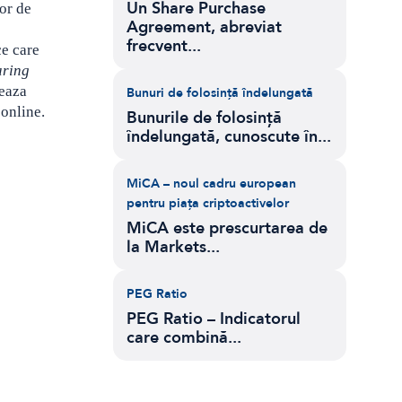
Un Share Purchase
lor de
Agreement, abreviat
frecvent...
ce care
aring
zeaza
Bunuri de folosință îndelungată
 online.
Bunurile de folosință
îndelungată, cunoscute în...
MiCA – noul cadru european
pentru piața criptoactivelor
MiCA este prescurtarea de
la Markets...
PEG Ratio
PEG Ratio – Indicatorul
care combină...