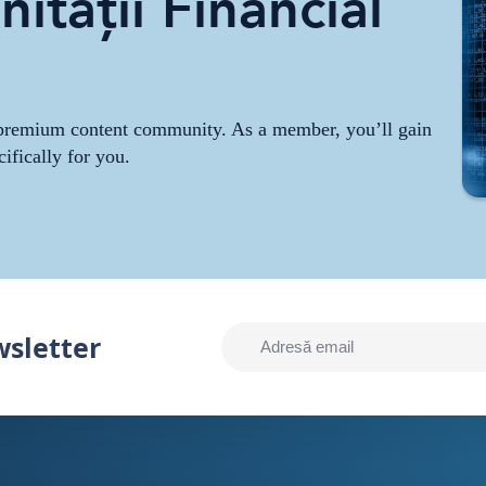
ității Financial
r premium content community. As a member, you’ll gain
cifically for you.
wsletter