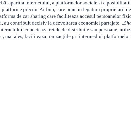
ă, aparitia internetului, a platformelor sociale si a posibilitati
 platforme precum Airbnb, care pune in legatura proprietarii de
latforma de car sharing care faciliteaza accesul persoanelor fizi
xi, au contribuit decisiv la dezvoltarea economiei partajate. „
Sh
internetului, conecteaza retele de distributie sau persoane,
utili
si, mai ales, faciliteaza tranzacțiile pri intermediul platformelor