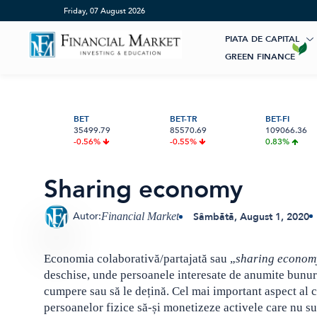
Home
»
Terms
»
Sharing economy
Friday, 07 August 2026
PIATA DE CAPITAL
GREEN FINANCE
Artificial Intelligence
ESG Investments
Market News
Banii tăi
Educatie financiara
Renewable Energy
Digital Trends
Investiții
BET
BET-TR
BET-FI
35499.79
85570.69
109066.36
Pensie & taxe
Sustainability
International
Crypto
-0.56%
-0.55%
0.83%
Digital payments
BVB Recap
Credite
Asigurari
Bursa
Sharing economy
BVB: INDICII ÎNCHID ÎN SCĂDERE,
ANDREI ROȘU, SPORTIV DE
BRD LANSEAZĂ PLĂȚILE ROPAY
HIDROELECTRICA CLARIFICĂ SITUAȚ
Acțiunea Zilei
Start-Up
CRIS-TIM ÎN FRUNTE, ELECTRICA CE
ANDURANȚĂ : „CHELTUIELILE PENTR
INSTANT CĂTRE COMERCIANȚI DIRE
PROIECTULUI HIDROENERGETIC
MAI AFECTATĂ
SĂNĂTATE NU SUNT CHELTUIELI, SU
DIN YOU BRD
LIVEZENI–BUMBEȘTI: NOII INDICATO
Brokeri
Autor:
Sâmbătă, August 1, 2020
Financial Market
INVESTIȚII” — CUM ÎȚI CREȘTI
ECONOMICI VOR FI STABILIȚI PRINTR
„CONTUL BIOLOGIC” FĂRĂ BUGET
UN STUDIU DE FEZABILITATE
MARE
ACTUALIZAT
Economia colaborativă/partajată sau „
sharing econom
deschise, unde persoanele interesate de anumite bunuri
cumpere sau să le dețină. Cel mai important aspect al 
persoanelor fizice să-și monetizeze activele care nu sun