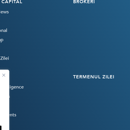
 CAPITAL
BROKERI
News
onal
ap
Zilei
TERMENUL ZILEI
 Intelligence
rends
payments