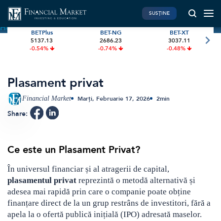
SUSȚINE
Home
»
Terms
»
Plasament privat
BETPlus
BET-NG
BET-XT
5137.13
2686.23
3037.11
PIATA DE CAPITAL
FINANTE PERSONALE
-0.54%
-0.74%
-0.48%
Market News
Banii tăi
Investiții
Educatie financiara
Plasament privat
International
Pensie & taxe
Financial Market
Marți, Februarie 17, 2026
2
min
BVB Recap
Credite
Share:
Bursa
Asigurari
Acțiunea Zilei
Start-Up
Ce este un Plasament Privat?
Brokeri
În universul financiar și al atragerii de capital,
plasamentul privat
reprezintă o metodă alternativă și
FINTECH
GREEN FINANCE
adesea mai rapidă prin care o companie poate obține
finanțare direct de la un grup restrâns de investitori, fără a
Artificial Intelligence
ESG Investments
apela la o ofertă publică inițială (IPO) adresată maselor.
Digital Trends
Renewable Energy