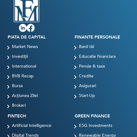
PIATA DE CAPITAL
FINANTE PERSONALE
Market News
Banii tăi
Investiții
Educatie financiara
International
Pensie & taxe
BVB Recap
Credite
Bursa
Asigurari
Acțiunea Zilei
Start-Up
Brokeri
FINTECH
GREEN FINANCE
Artificial Intelligence
ESG Investments
Digital Trends
Renewable Energy