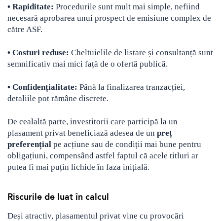
• Rapiditate:
Procedurile sunt mult mai simple, nefiind
necesară aprobarea unui prospect de emisiune complex de
către ASF.
• Costuri reduse:
Cheltuielile de listare și consultanță sunt
semnificativ mai mici față de o ofertă publică.
• Confidențialitate:
Până la finalizarea tranzacției,
detaliile pot rămâne discrete.
De cealaltă parte, investitorii care participă la un
plasament privat beneficiază adesea de un
preț
preferențial
pe acțiune sau de condiții mai bune pentru
obligațiuni, compensând astfel faptul că acele titluri ar
putea fi mai puțin lichide în faza inițială.
Riscurile de luat în calcul
Deși atractiv, plasamentul privat vine cu provocări