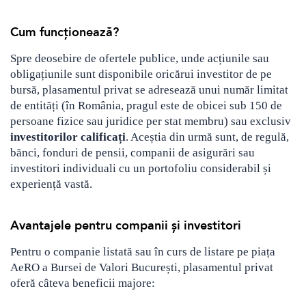
Crypto
Sustainability
Cum funcționează?
Digital payments
Spre deosebire de ofertele publice, unde acțiunile sau
obligațiunile sunt disponibile oricărui investitor de pe
BROKERI
TERMENUL ZILEI
bursă, plasamentul privat se adresează unui număr limitat
de entități (în România, pragul este de obicei sub 150 de
persoane fizice sau juridice per stat membru) sau exclusiv
investitorilor calificați
. Aceștia din urmă sunt, de regulă,
bănci, fonduri de pensii, companii de asigurări sau
investitori individuali cu un portofoliu considerabil și
experiență vastă.
Avantajele pentru companii și investitori
Pentru o companie listată sau în curs de listare pe piața
AeRO a Bursei de Valori București, plasamentul privat
oferă câteva beneficii majore: